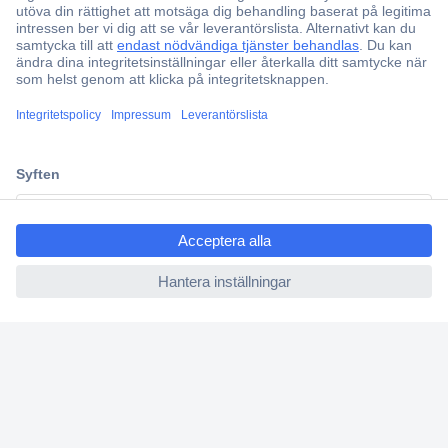
Offertförfrågan
Partneravtal
Teknik sedan 1923
Kundservice
Vanliga frågor (FAQ)
ccp.user.init.failed.titl
Kontakta oss
e
Köpvillkor
ccp.user.init.failed
Frakt & leverans
Retur
Om Conrad
Om oss - Conrad Your Sourcing Platform
Nyheter och inspiration
Miljömedvetenhet