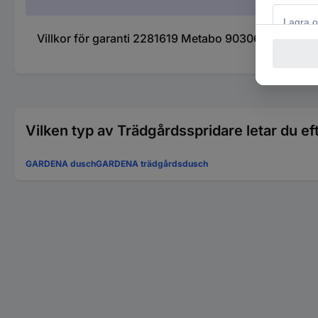
Villkor för garanti 2281619 Metabo 903063122 Strålp
Vilken typ av Trädgårdsspridare letar du ef
GARDENA dusch
GARDENA trädgårdsdusch