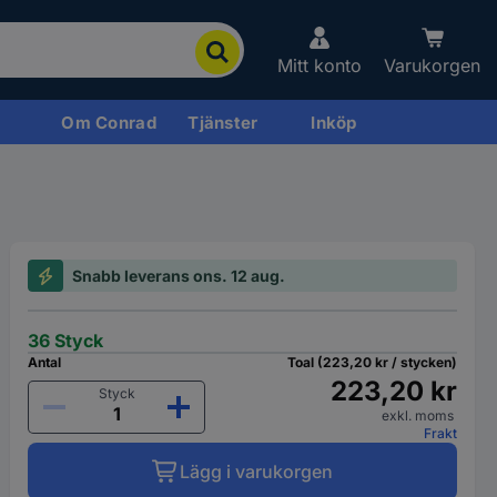
Mitt konto
Varukorgen
Om Conrad
Tjänster
Inköp
Snabb leverans ons. 12 aug.
36 Styck
Antal
Toal (223,20 kr / stycken)
223,20 kr
Styck
exkl. moms
Frakt
Lägg i varukorgen