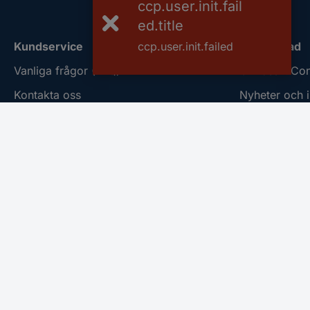
ccp.user.init.fail
ed.title
ccp.user.init.failed
Kundservice
Om Conrad
Vanliga frågor (FAQ)
Om oss - Con
Kontakta oss
Nyheter och i
Köpvillkor
Miljömedvete
Frakt & leverans
ISO-certificie
Retur
Vulnerability
REACH-infor
Mässor och e
Information o
Ångra köp
Nyhetsbrev