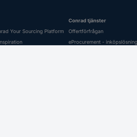
Conrad tjänster
rad Your Sourcing Platform
Offertförfrågan
nspiration
eProcurement - inköpslösnin
nhet
Personliga produkter
ring
Kalibrerat sortiment
 Disclosure Program
mation
vent
m tillgänglighet