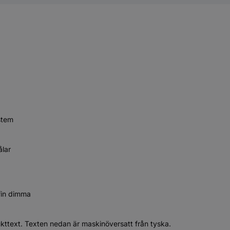
stem
ålar
 fin dimma
ukttext. Texten nedan är maskinöversatt från tyska.