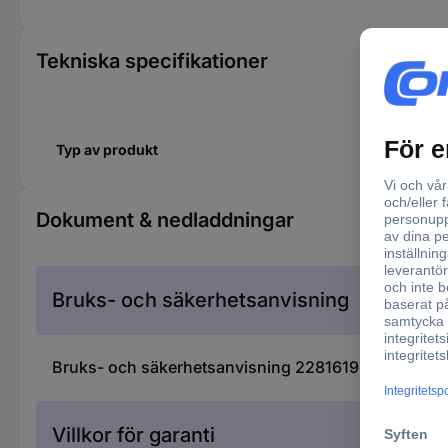
Tekniska specifikationer
Typ av produkt
Dokument & nedladdningar
Bruks- och säkerhetsanvisning
Bruks- och säkerhetsanvisning 2281619 Metabo 903
Villkor för garanti