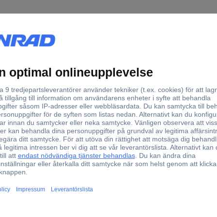
Strålpistol
063122 Strålpistol