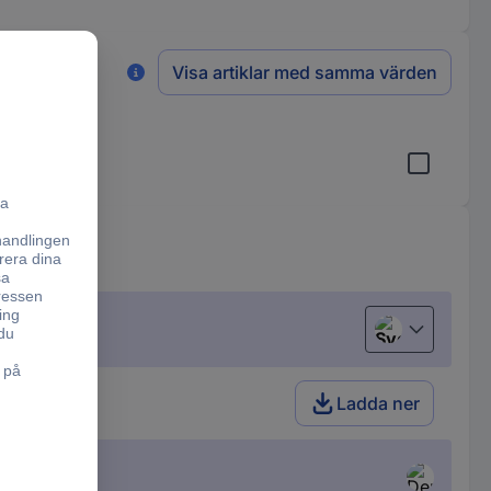
Visa artiklar med samma värden
Svenska
Ladda ner