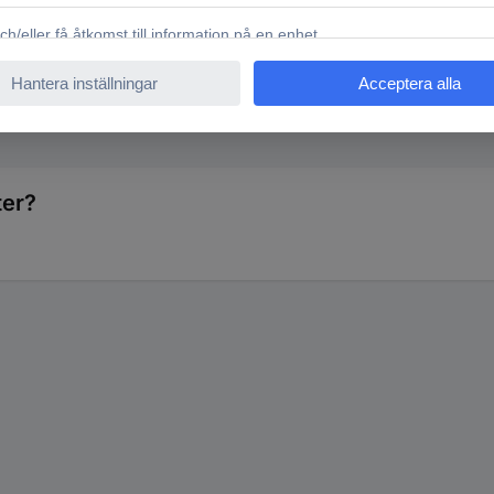
istol
ter?