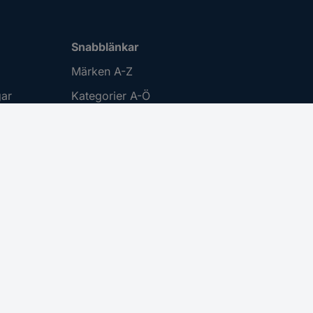
Snabblänkar
Märken A-Z
gar
Kategorier A-Ö
Aktuella erbjudanden 🛒
Download Center
Inställningar för cookies