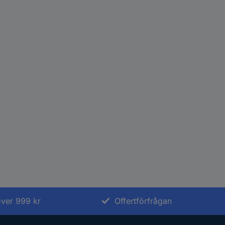
 över 999 kr
Offertförfrågan