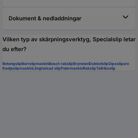
Dokument & nedladdningar
Vilken typ av skärpningsverktyg, Specialslip letar
du efter?
Betongslip
Borrslipmaskin
Bosch rakslip
Brynsten
Dubbelslip
Gipsslipare
Kedjeslipmaskin
Långhalsad slip
Polermaskin
Rakslip
Tallriksslip