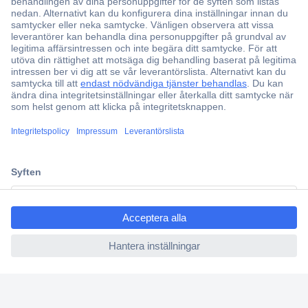
Över 750 000 produkter
Fri frakt över 999 kr
Offertförfrågan
Partneravtal
Teknik sedan 1923
ccp.user.init.failed.titl
Kundservice
e
Vanliga frågor (FAQ)
ccp.user.init.failed
Kontakta oss
Köpvillkor
Frakt & leverans
Retur