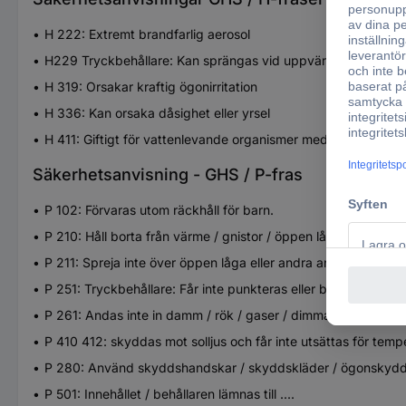
H 222: Extremt brandfarlig aerosol
H229 Tryckbehållare: Kan sprängas vid uppvärmning
H 319: Orsakar kraftig ögonirritation
H 336: Kan orsaka dåsighet eller yrsel
H 411: Giftigt för vattenlevande organismer med långtidseffe
Säkerhetsanvisning - GHS / P-fras
P 102: Förvaras utom räckhåll för barn.
P 210: Håll borta från värme / gnistor / öppen låga / heta ytor
P 211: Spreja inte över öppen låga eller andra antändningskäl
P 251: Tryckbehållare: Får inte punkteras eller brännas, inte
P 261: Andas inte in damm / rök / gaser / dimma / ångor / spr
P 410 412: skyddas mot solljus och får inte utsättas för temp
P 280: Använd skyddshandskar / skyddskläder / ögonskydd 
P 501: Innehållet / behållaren lämnas till ....