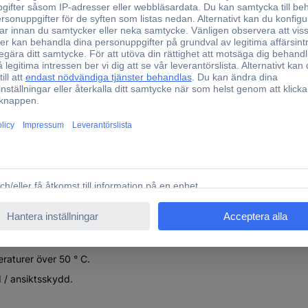
kter
. Rök inte.
lor.
 ens efter användning
ej.
eraturer över 50 ° C.
/ ansiktsskydd.