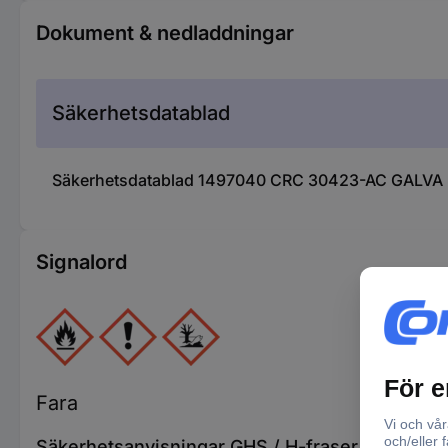
Dokument & nedladdningar
Säkerhetsdatablad
Säkerhetsdatablad 1497040 CRC 30423-AC GALVA B
Signalord
Fara
Säkerhetsanvisningar GHS / H-fraser