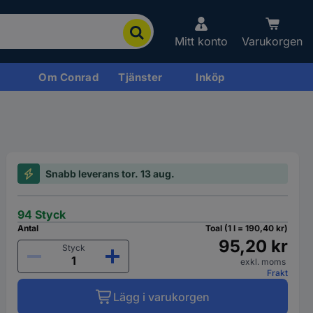
Mitt konto
Varukorgen
Om Conrad
Tjänster
Inköp
Snabb leverans tor. 13 aug.
94 Styck
Antal
Toal (1 l = 190,40 kr)
95,20 kr
Styck
exkl. moms
Frakt
Lägg i varukorgen