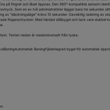
på fingret och låset öppnas. Den 360°-kompatibla sensorn identifier
eravtryck. Som en av två administratörer lägger bara tre sekunder si
ning av ”släckningsläge” krävs 10 sekunder. Oavsiktlig radering av uts
lagrade fingeravtrycken. Med härdad stålbygel och tack vare dubbel 
na.
ttext. Texten nedan är maskinöversatt från tyska.
llåsningAutomatisk låsningFjäderlagrad bygel för automatisk öppning
en.