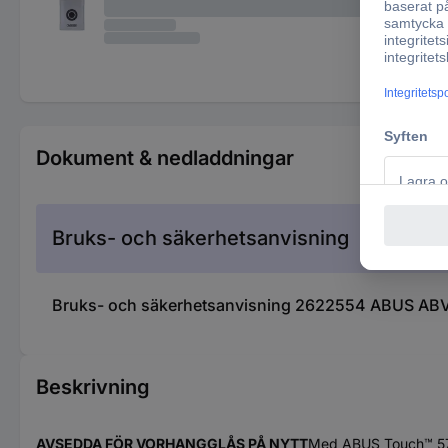
Dokument & nedladdningar
Bruks- och säkerhetsanvisning
Bruks- och säkerhetsanvisning 2622554 ABUS ABV
Beskrivning
AVSEDDA FÖR VORHANGGLÅS PÅ NYTT
Med ABUS Touch™ 57 or