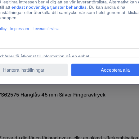
S62575 Hänglås 45 mm Silver Fingeravtryck
oar du dig för en förlorad nyckel eller en glömd sifferkombination p