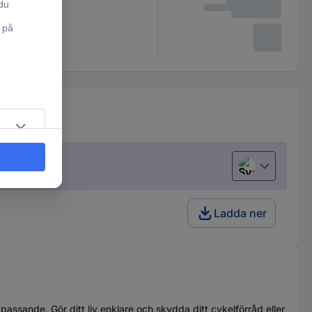
Svenska
Ladda ner
assande. Gör ditt liv enklare och skydda ditt cykelförråd eller