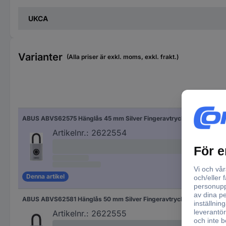
UKCA
Varianter
(Alla priser är exkl. moms, exkl. frakt.)
Bre
ABUS ABVS62575 Hänglås 45 mm Silver Fingeravtryck
45
Artikelnr.:
2622554
Denna artikel
ABUS ABVS62581 Hänglås 50 mm Silver Fingeravtryck
50
Artikelnr.:
2622555