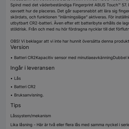
Spind med det väderbeständiga Fingerprint ABUS Touch™ 57. Dra 
oavsett hur de placeras. Det går supersnabbt att lära sig fing
skördats, och funktionen ”inlärningsläge” aktiveras. För inställ
utbytbart CR2-batteri. Även efter ett batteribyte erhålls de 
stöldrisk. Från och med nu hör fördragna nycklar till det förflut
OBS! Vi beklagar att vi inte har hunnit översätta denna produk
Version
Batteri CR2Kapacitiv sensor med minutiaeavkänningDubbel ku
Ingår i leveransen
Lås
Batteri CR2
Bruksanvisning.
Tips
Låssystem/mekanism
Lika låsning - Här är två eller flera lås med samma nyckel i seri