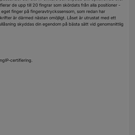
ar de upp till 20 fingrar som skördats från alla positioner -
tt eget finger på fingeravtryckssensorn, som redan har
krifter är därmed nästan omöjligt. Låset är utrustat med ett
kullåsning skyddas din egendom på bästa sätt vid genomsnittlig
IP-certifiering.