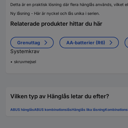
Detta är en praktisk lösning där flera hänglås används, vilket 
Ny låsning - Här är nyckel och lås unika i serien.
Relaterade produkter hittar du här
Grenuttag
AA-batterier (R6)
Systemkrav
skruvmejsel
Vilken typ av Hänglås letar du efter?
ABUS hänglås
ABUS kombinationslås
Hänglås lika låsning
Kombinations