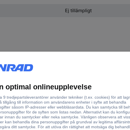
Ej tillämpligt
dd
Inre höjd
 mm
30 mm
 mm
36 mm