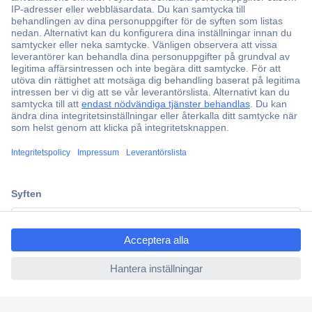
ccp.user.init.failed.titl
e
ccp.user.init.failed
ccp.site.error.add.action.co
de.title
ccp.site.error.add.action.code