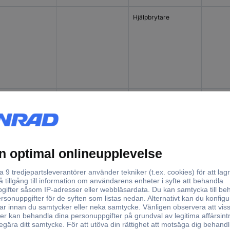
Hjälpbrytare
 A
3
Lastströmbrytare
690 V/A
 A
3
Lastströmbrytare
690 V/A