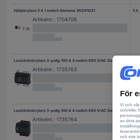
Hjälpbrytare 5 A 1 switch Siemens 3KD91031
5 A
Artikelnr.:
1704708
Lastströmbrytare 3-polig 100 A 4 switch 690 V/AC Siemens 3KD30300NE200
100
Artikelnr.:
1735763
Lastströmbrytare 3-polig 100 A 4 switch 690 V/AC Siemens 3KD30302NE100
100
Artikelnr.:
1735764