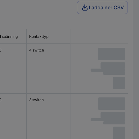
Ladda ner CSV
l spänning
Kontakttyp
C
4 switch
C
3 switch