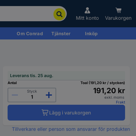
Mitt konto
Varukorgen
Om Conrad
Tjänster
Inköp
Leverans tis. 25 aug.
Antal
Toal (191,20 kr / stycken)
191,20 kr
Styck
exkl. moms
Frakt
Lägg i varukorgen
Tillverkare eller person som ansvarar för produkten