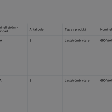
inell ström -
Antal poler
Typ av produkt
Nominel
undad
 A
3
Lastströmbrytare
690 V/A
 A
3
Lastströmbrytare
690 V/A