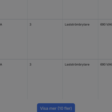
 A
3
Lastströmbrytare
690 V/A
 A
3
Lastströmbrytare
690 V/A
Visa mer
(10 fler)