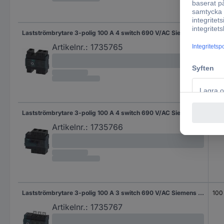
Lastströmbrytare 3-polig 100 A 4 switch 690 V/AC Siemens 3KD30302NE200
100
Artikelnr.:
1735765
Lastströmbrytare 3-polig 100 A 4 switch 690 V/AC Siemens 3KD30322NE100
100
Artikelnr.:
1735766
Lastströmbrytare 3-polig 100 A 3 switch 690 V/AC Siemens 3KD30340NE100
100
Artikelnr.:
1735767