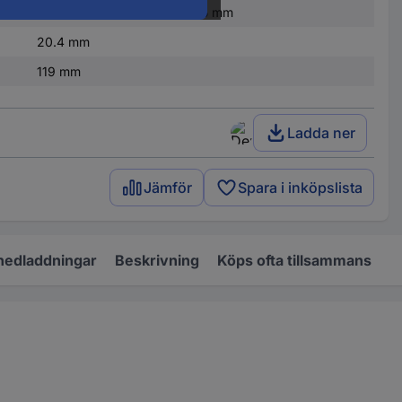
(B x H x D) 20.4 x 119 x 60.5 mm
20.4 mm
119 mm
Ladda ner
Jämför
Spara i inköpslista
nedladdningar
Beskrivning
Köps ofta tillsammans