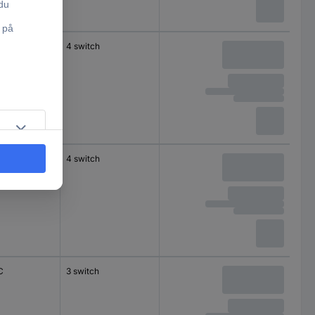
C
4 switch
C
4 switch
C
3 switch