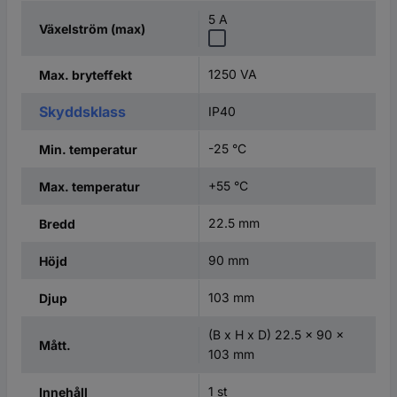
5 A
Växelström (max)
1250 VA
Max. bryteffekt
Skyddsklass
IP40
-25 °C
Min. temperatur
+55 °C
Max. temperatur
22.5 mm
Bredd
90 mm
Höjd
103 mm
Djup
(B x H x D) 22.5 x 90 x
Mått.
103 mm
1 st
Innehåll