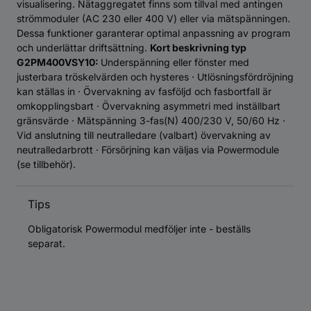
visualisering. Nätaggregatet finns som tillval med antingen
strömmoduler (AC 230 eller 400 V) eller via mätspänningen.
Dessa funktioner garanterar optimal anpassning av program
och underlättar driftsättning.
Kort beskrivning typ
G2PM400VSY10:
Underspänning eller fönster med
justerbara tröskelvärden och hysteres · Utlösningsfördröjning
kan ställas in · Övervakning av fasföljd och fasbortfall är
omkopplingsbart · Övervakning asymmetri med inställbart
gränsvärde · Mätspänning 3-fas(N) 400/230 V, 50/60 Hz ·
Vid anslutning till neutralledare (valbart) övervakning av
neutralledarbrott · Försörjning kan väljas via Powermodule
(se tillbehör).
Tips
Obligatorisk Powermodul medföljer inte - beställs
separat.