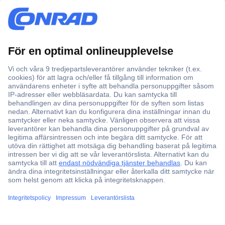
Kundservice
Vanliga frågor (FAQ)
Kontakta oss
Köpvillkor
Frakt & leverans
Retur
Om Conrad
Om oss - Conrad Your Sourcing Platform
Nyheter och inspiration
Miljömedvetenhet
ISO-certificiering
Vulnerability Disclosure Program
REACH-information