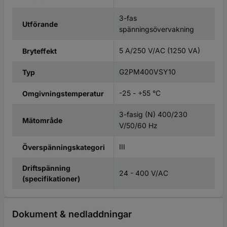
3-fas
Utförande
spänningsövervakning
5 A/250 V/AC (1250 VA)
Bryteffekt
G2PM400VSY10
Typ
-25 - +55 °C
Omgivningstemperatur
3-fasig (N) 400/230
Mätområde
V/50/60 Hz
III
Överspänningskategori
Driftspänning
24 - 400 V/AC
(specifikationer)
Dokument & nedladdningar