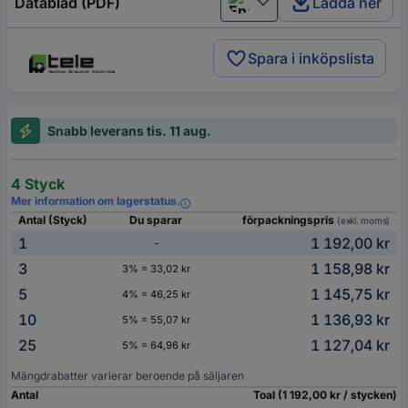
Datablad (PDF)
Ladda ner
English
Spara i inköpslista
Snabb leverans tis. 11 aug.
4 Styck
Mer information om lagerstatus.
Antal (Styck)
Du sparar
förpackningspris
(exkl. moms)
1
1 192,00 kr
-
3
1 158,98 kr
3% = 33,02 kr
5
1 145,75 kr
4% = 46,25 kr
10
1 136,93 kr
5% = 55,07 kr
25
1 127,04 kr
5% = 64,96 kr
Mängdrabatter varierar beroende på säljaren
Antal
Toal (1 192,00 kr / stycken)