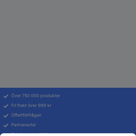
Över 750 000 produkter
Fri frakt över 999 kr
Offertförfrågan
Partneravtal
Teknik sedan 1923