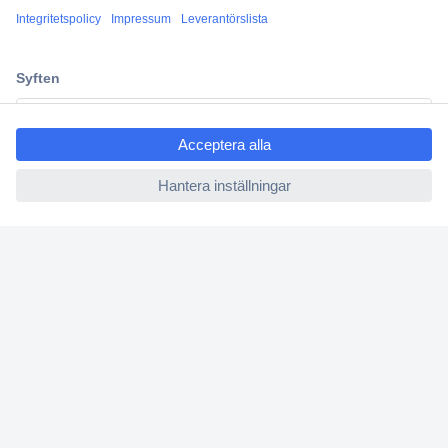
Teknik sedan 1923
Kundservice
Vanliga frågor (FAQ)
ccp.user.init.failed.titl
e
Kontakta oss
ccp.user.init.failed
Köpvillkor
Frakt & leverans
Retur
Om Conrad
Om oss - Conrad Your Sourcing Platform
Nyheter och inspiration
Miljömedvetenhet
ISO-certificiering
Vulnerability Disclosure Program