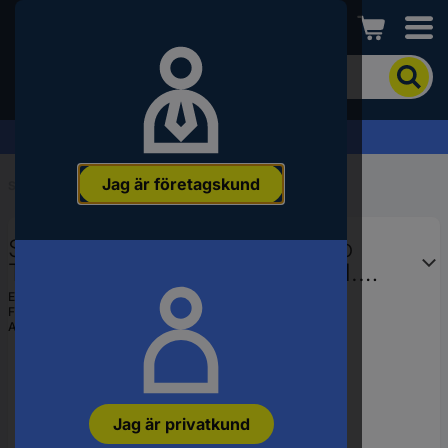
Conrad
För
att
söka
efter
Offertförfrågan »
produkten
anger
Jag är företagskund
du
Start
...
Sång- & röstmikrofoner
ett
sökord,
Stativ USB-mikrofon Tie Studio
ett
artikelnummer,
TG11 Sändare signal:Digital inkl.
ett
kabel
EAN:
4260416830745
EAN-
Fabrikatsnr.
19-90046
nummer
Artikelnr.:
2206159
eller
SKU-
nummer.
Jag är privatkund