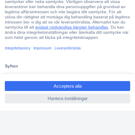
Över 750 000 produkter
Fri frakt över 999 kr
Offertförfrågan
Partneravtal
Teknik sedan 1923
ccp.user.init.failed.titl
Kundservice
e
Vanliga frågor (FAQ)
ccp.user.init.failed
Kontakta oss
Köpvillkor
Frakt & leverans
Retur