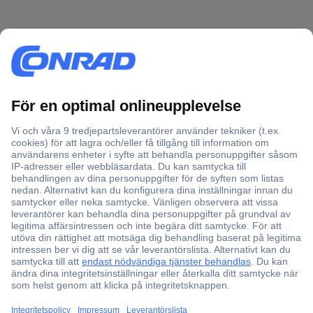
Över 750 000 produkter
Fri frakt över 999 kr
Offertförfrågan