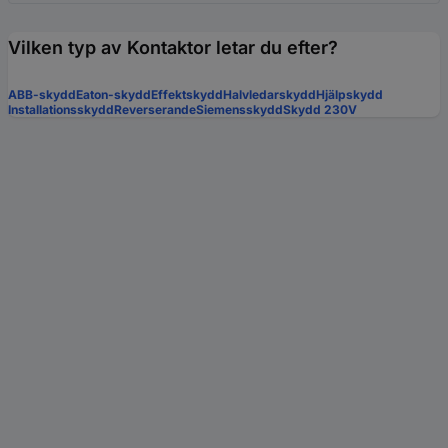
Vilken typ av Kontaktor letar du efter?
ABB-skydd
Eaton-skydd
Effektskydd
Halvledarskydd
Hjälpskydd
Installationsskydd
Reverserande
Siemensskydd
Skydd 230V