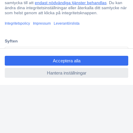
Partneravtal
Teknik sedan 1923
Kundservice
Vanliga frågor (FAQ)
ccp.user.init.failed.titl
Kontakta oss
e
Köpvillkor
ccp.user.init.failed
Frakt & leverans
Retur
Om Conrad
Om oss - Conrad Your Sourcing Platform
Nyheter och inspiration
Miljömedvetenhet
ISO-certificiering