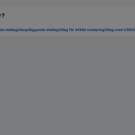
r?
de eluttag
Utanpåliggande eluttag
Uttag för infälld montering
Uttag med USB
V