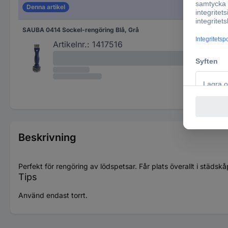
Denna artikel
SAUBA 0414 Sockel-rengöring Blå, Grå
Artikelnr.:
1417516
Beskrivning
Perfekt för rengöring av lödspetsar. Får plats överallt i städskå
Tips
Använd endast torrt.