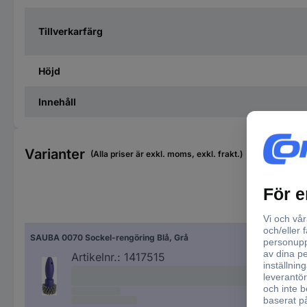
Tillverkarfärg
Höjd
Innehåll
Varianter
(Alla priser är exkl. moms, exkl. frakt.)
SAUBA 0070 Sockel-rengöring Blå, Grå
Artikelnr.:
1417515