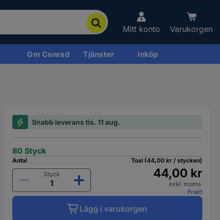
Mitt konto
Varukorgen
Om Conrad
Tjänster
Inköp
Snabb leverans tis. 11 aug.
80 Styck
Antal
Toal (44,00 kr / stycken)
44,00 kr
Styck
exkl. moms
Frakt
Lägg i varukorgen