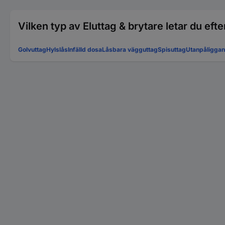
Vilken typ av Eluttag & brytare letar du efte
Golvuttag
Hylslås
Infälld dosa
Låsbara vägguttag
Spisuttag
Utanpåliggan