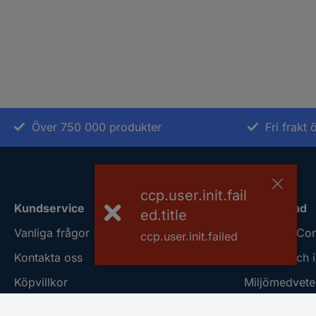
Över 750 000 produkter
Fri frakt
ccp.user.init.fail
Kundservice
Om Conrad
ed.title
Vanliga frågor (FAQ)
Om oss - Con
ccp.user.init.failed
Kontakta oss
Nyheter och i
Köpvillkor
Miljömedvete
Frakt & leverans
ISO-certificie