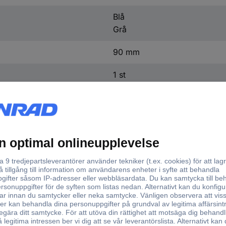
Blå
Grå
90 mm
1 st