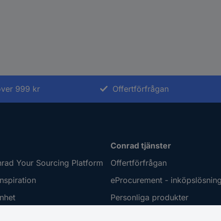
 över 999 kr
Offertförfrågan
Conrad tjänster
rad Your Sourcing Platform
Offertförfrågan
nspiration
eProcurement - inköpslösnin
nhet
Personliga produkter
ring
Kalibrerat sortiment