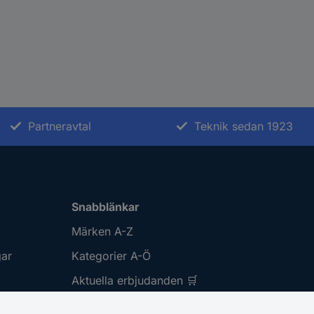
Partneravtal
Teknik sedan 1923
Snabblänkar
Märken A-Z
gar
Kategorier A-Ö
Aktuella erbjudanden 🛒
Download Center