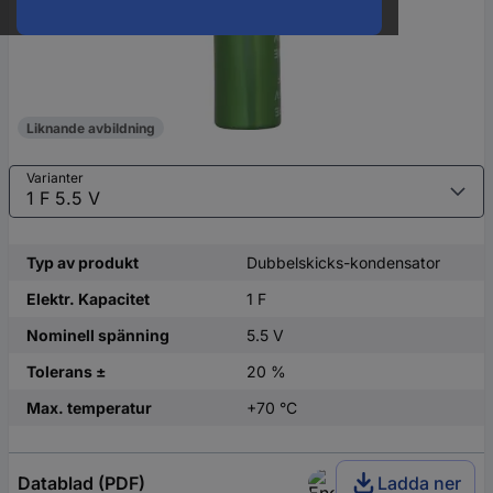
Liknande avbildning
Varianter
Typ av produkt
Dubbelskicks-kondensator
Elektr. Kapacitet
1 F
Nominell spänning
5.5 V
Tolerans ±
20 %
Max. temperatur
+70 °C
Datablad (PDF)
Ladda ner