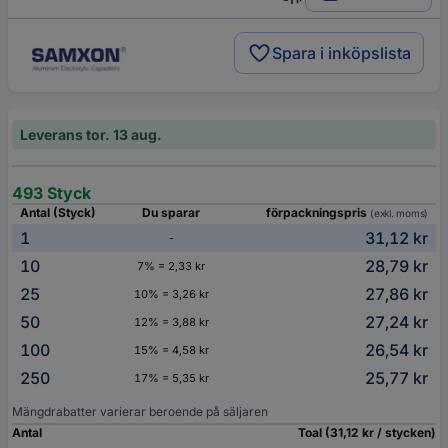
Spara i inköpslista
Leverans tor. 13 aug.
493 Styck
Antal (Styck)
Du sparar
förpackningspris
(exkl. moms)
1
31,12 kr
-
10
28,79 kr
7% = 2,33 kr
25
27,86 kr
10% = 3,26 kr
50
27,24 kr
12% = 3,88 kr
100
26,54 kr
15% = 4,58 kr
250
25,77 kr
17% = 5,35 kr
Mängdrabatter varierar beroende på säljaren
Antal
Toal (31,12 kr / stycken)