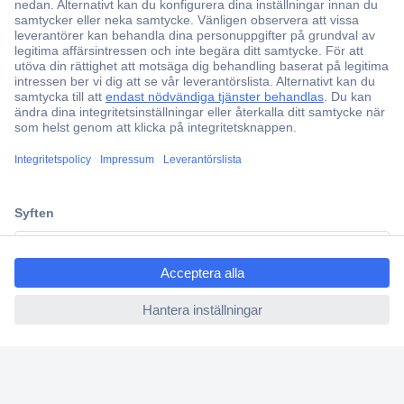
Över 750 000 produkter
Fri frakt över 999 kr
Offertförfrågan
Partneravtal
Teknik sedan 1923
Kundservice
Vanliga frågor (FAQ)
ccp.user.init.failed.titl
Kontakta oss
e
Köpvillkor
ccp.user.init.failed
Frakt & leverans
Retur
Om Conrad
Om oss - Conrad Your Sourcing Platform