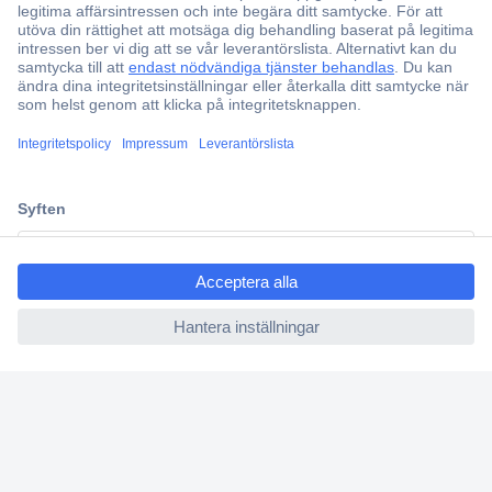
Fri frakt över 999 kr
Offertförfrågan
Partneravtal
Teknik sedan 1923
Kundservice
Vanliga frågor (FAQ)
ccp.user.init.failed.titl
Kontakta oss
e
Köpvillkor
ccp.user.init.failed
Frakt & leverans
Retur
Om Conrad
Om oss - Conrad Your Sourcing Platform
Nyheter och inspiration