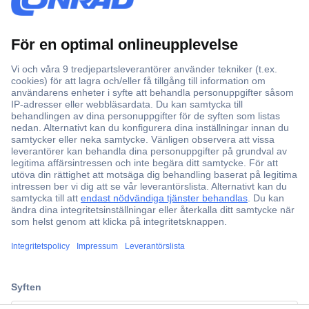
Över 750 000 produkter
Fri frakt över 999 kr
Offertförfrågan
Partneravtal
Teknik sedan 1923
Kundservice
ccp.user.init.failed.titl