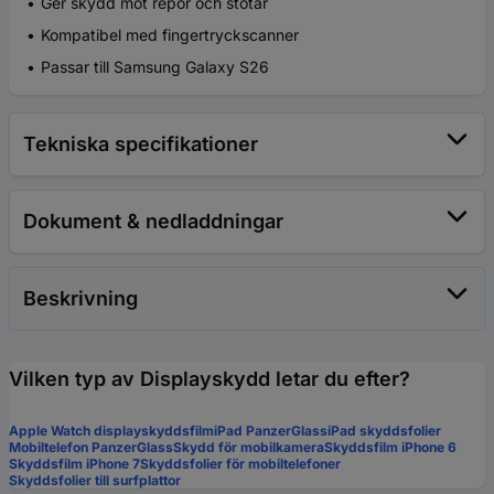
Ger skydd mot repor och stötar
Kompatibel med fingertryckscanner
Passar till Samsung Galaxy S26
Tekniska specifikationer
Dokument & nedladdningar
Beskrivning
Vilken typ av Displayskydd letar du efter?
Apple Watch displayskyddsfilm
iPad PanzerGlass
iPad skyddsfolier
Mobiltelefon PanzerGlass
Skydd för mobilkamera
Skyddsfilm iPhone 6
Skyddsfilm iPhone 7
Skyddsfolier för mobiltelefoner
Skyddsfolier till surfplattor