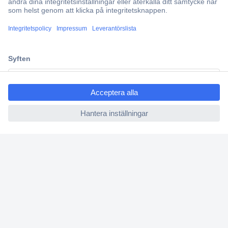
Partneravtal
Teknik sedan 1923
Kundservice
Vanliga frågor (FAQ)
ccp.user.init.failed.titl
Kontakta oss
e
Köpvillkor
ccp.user.init.failed
Frakt & leverans
Retur
Om Conrad
Om oss - Conrad Your Sourcing Platform
Nyheter och inspiration
Miljömedvetenhet
ISO-certificiering