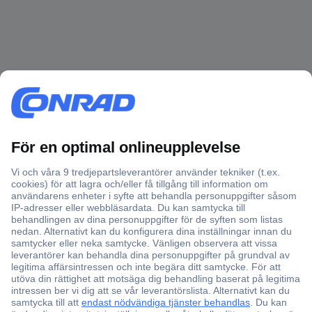
Över 750 000 produkter
Fri frakt över 999 kr
Offertförfrågan