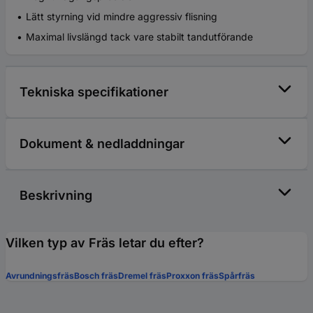
Lätt styrning vid mindre aggressiv flisning
Maximal livslängd tack vare stabilt tandutförande
Tekniska specifikationer
Dokument & nedladdningar
Beskrivning
Vilken typ av Fräs letar du efter?
Avrundningsfräs
Bosch fräs
Dremel fräs
Proxxon fräs
Spårfräs