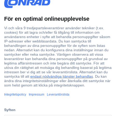
Över 750 000 produkter
Fri frakt över 999 kr
Offertförfrågan
Partneravtal
Teknik sedan 1923
Kundservice