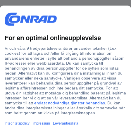
Över 750 000 produkter
Fri frakt över 999 kr
Offertförfrågan
Partneravtal
Teknik sedan 1923