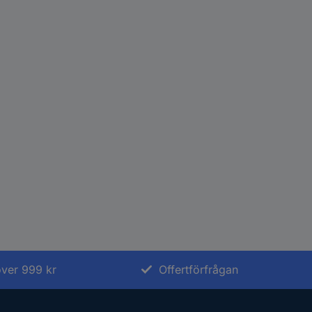
 över 999 kr
Offertförfrågan