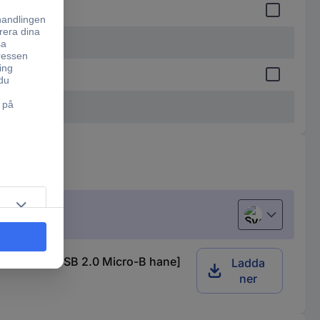
Svenska
 hane - 1x USB 2.0 Micro-B hane]
Ladda
ner