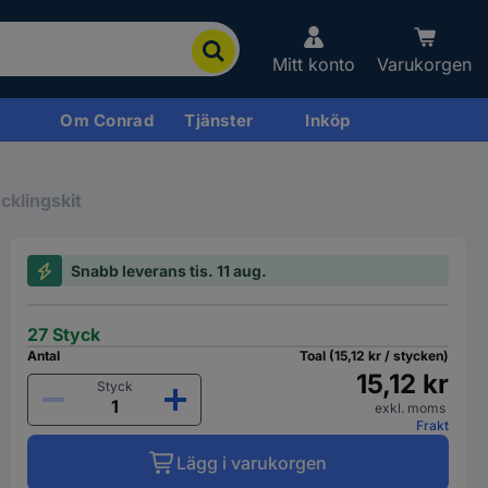
Mitt konto
Varukorgen
Om Conrad
Tjänster
Inköp
cklingskit
Snabb leverans tis. 11 aug.
27 Styck
Antal
Toal (15,12 kr / stycken)
15,12 kr
Styck
exkl. moms
Frakt
Lägg i varukorgen