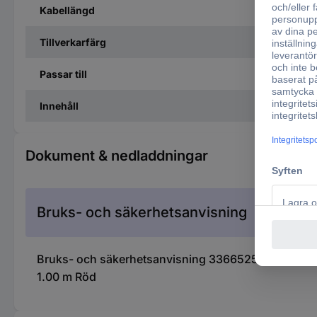
Kabellängd
Tillverkarfärg
Passar till
Innehåll
Dokument & nedladdningar
Bruks- och säkerhetsanvisning
Bruks- och säkerhetsanvisning 3366525 Raspberry 
1.00 m Röd