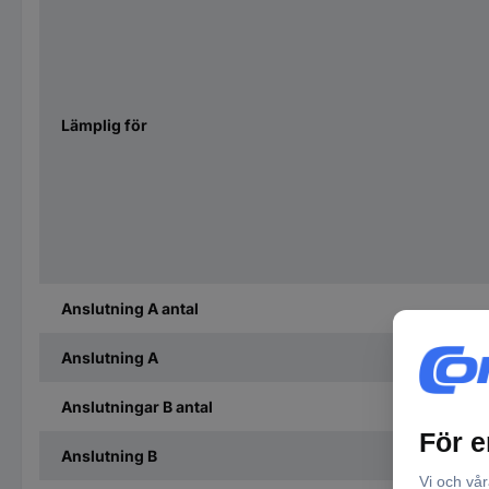
Lämplig för
Anslutning A antal
Anslutning A
Anslutningar B antal
Anslutning B