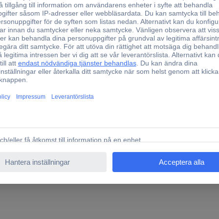
1.00 m
Röd
Raspberry Pi®
1 st
Pi® SC0557 Data-/strömkabel Raspberry Pi® [1x USB 2.0 A