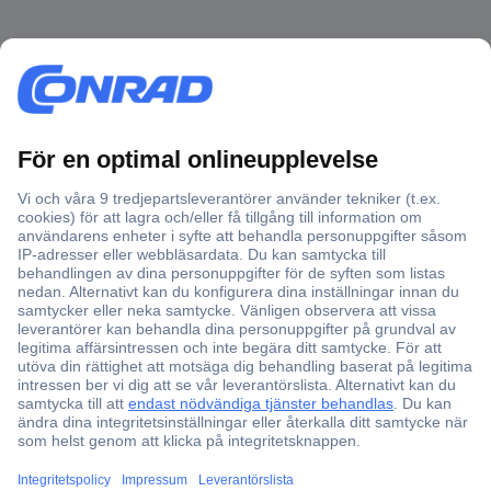
Över 750 000 produkter
Fri frakt över 999 kr
Offertförfrågan