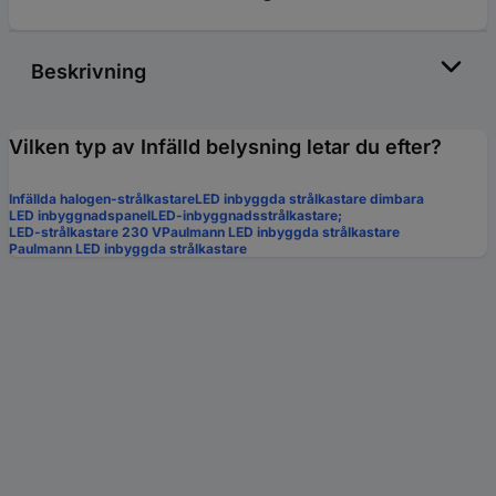
Beskrivning
Vilken typ av Infälld belysning letar du efter?
Infällda halogen-strålkastare
LED inbyggda strålkastare dimbara
LED inbyggnadspanel
LED-inbyggnadsstrålkastare;
LED-strålkastare 230 V
Paulmann LED inbyggda strålkastare
Paulmann LED inbyggda strålkastare