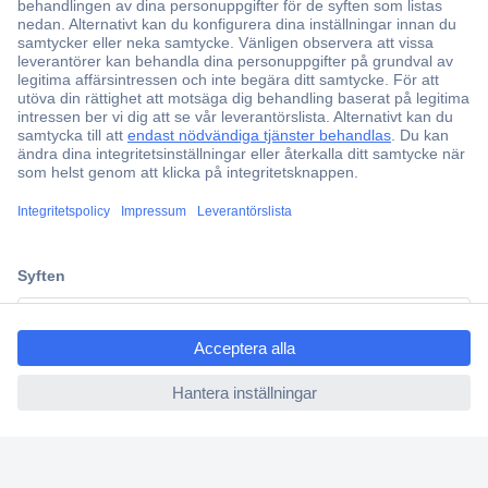
Över 750 000 produkter
Fri frakt över 999 kr
Offertförfrågan
Partneravtal
Teknik sedan 1923
Kundservice
Vanliga frågor (FAQ)
ccp.user.init.failed.titl
Kontakta oss
e
Köpvillkor
ccp.user.init.failed
Frakt & leverans
Retur
Om Conrad
Om oss - Conrad Your Sourcing Platform