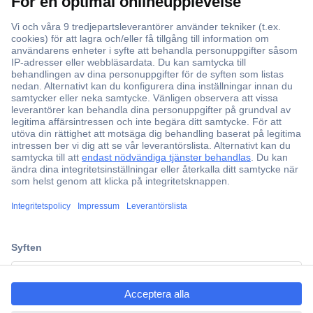
Över 750 000 produkter
Fri frakt över 999 kr
Offertförfrågan
Partneravtal
Teknik sedan 1923
Kundservice
ccp.user.init.failed.titl
Vanliga frågor (FAQ)
e
Kontakta oss
ccp.user.init.failed