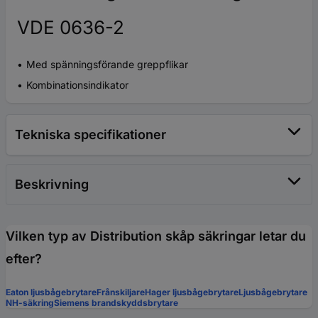
VDE 0636-2
Med spänningsförande greppflikar
Kombinationsindikator
Tekniska specifikationer
Beskrivning
Vilken typ av Distribution skåp säkringar letar du
efter?
Eaton ljusbågebrytare
Frånskiljare
Hager ljusbågebrytare
Ljusbågebrytare
NH-säkring
Siemens brandskyddsbrytare