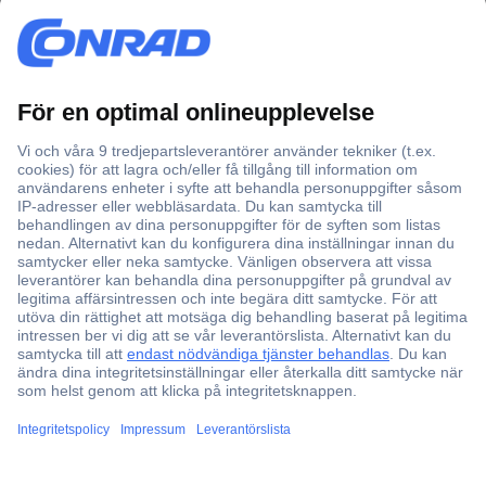
Över 750 000 produkter
Fri frakt över 999 kr
Offertförfrågan
Partneravtal
Teknik sedan 1923