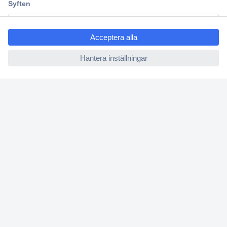
Kundservice
ccp.user.init.failed.titl
Vanliga frågor (FAQ)
e
Kontakta oss
ccp.user.init.failed
Köpvillkor
Frakt & leverans
Retur
Om Conrad
Om oss - Conrad Your Sourcing Platform
Nyheter och inspiration
Miljömedvetenhet
ISO-certificiering
Vulnerability Disclosure Program
REACH-information
Mässor och event