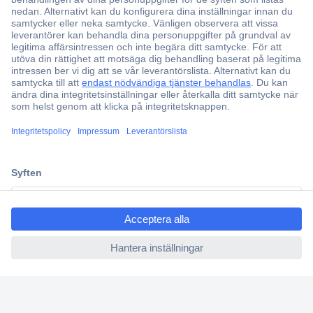
Över 750 000 produkter
Fri frakt över 999 kr
Offertförfrågan
Partneravtal
Teknik sedan 1923
Kundservice
Vanliga frågor (FAQ)
ccp.user.init.failed.titl
Kontakta oss
e
Köpvillkor
ccp.user.init.failed
Frakt & leverans
Retur
Om Conrad
Om oss - Conrad Your Sourcing Platform