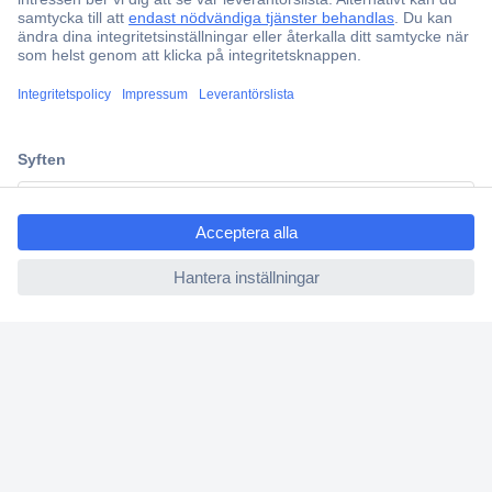
Offertförfrågan
Partneravtal
Teknik sedan 1923
Kundservice
Vanliga frågor (FAQ)
ccp.user.init.failed.titl
Kontakta oss
e
Köpvillkor
ccp.user.init.failed
Frakt & leverans
Retur
Om Conrad
Om oss - Conrad Your Sourcing Platform
Nyheter och inspiration
Miljömedvetenhet