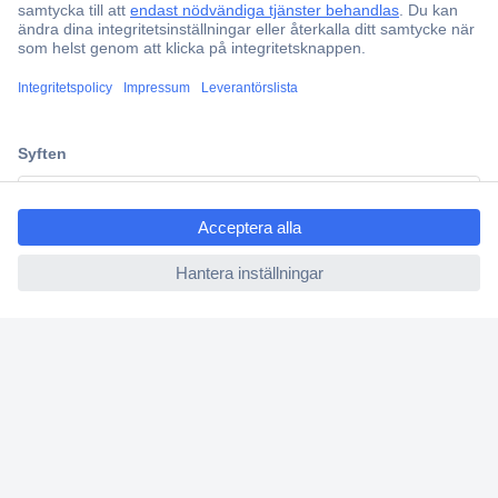
Partneravtal
Teknik sedan 1923
Kundservice
Vanliga frågor (FAQ)
ccp.user.init.failed.titl
Kontakta oss
e
Köpvillkor
ccp.user.init.failed
Frakt & leverans
Retur
Om Conrad
Om oss - Conrad Your Sourcing Platform
Nyheter och inspiration
Miljömedvetenhet
ISO-certificiering