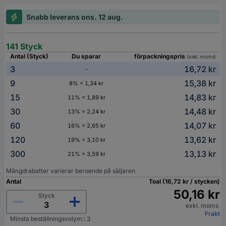
Snabb leverans ons. 12 aug.
141 Styck
Antal (Styck)
Du sparar
förpackningspris
(exkl. moms)
3
16,72 kr
-
9
15,38 kr
8% = 1,34 kr
15
14,83 kr
11% = 1,89 kr
30
14,48 kr
13% = 2,24 kr
60
14,07 kr
16% = 2,65 kr
120
13,62 kr
19% = 3,10 kr
300
13,13 kr
21% = 3,59 kr
Mängdrabatter varierar beroende på säljaren
Antal
Toal (16,72 kr / stycken)
50,16 kr
Styck
exkl. moms
Frakt
Minsta beställningsvolym:: 3