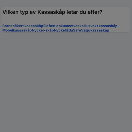
Vilken typ av Kassaskåp letar du efter?
Brandsäkert kassaskåp
Eldfast dokumentväska
Husvakt kassaskåp
Möbelkassaskåp
Nyckel-skåp
Nyckellåda
Safe
Väggkassaskåp