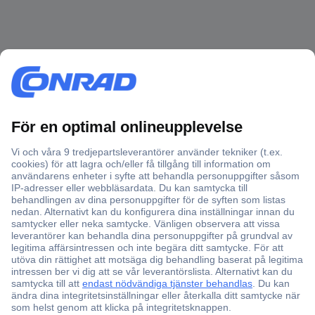
Över 750 000 produkter
Fri frakt över 999 kr
Offertförfrågan
Partneravtal