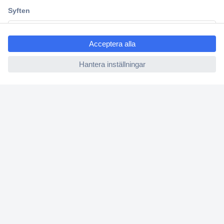
Kundservice
ccp.user.init.failed.titl
Vanliga frågor (FAQ)
e
Kontakta oss
ccp.user.init.failed
Köpvillkor
Frakt & leverans
Retur
Om Conrad
Om oss - Conrad Your Sourcing Platform
Nyheter och inspiration
Miljömedvetenhet
ISO-certificiering
Vulnerability Disclosure Program
REACH-information
Mässor och event