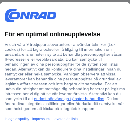
Över 750 000 produkter
Fri frakt över 999 kr
Offertförfrågan
Partneravtal
Teknik sedan 1923