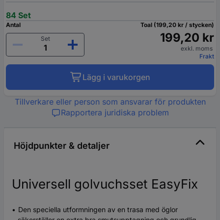
84 Set
Antal
Toal (199,20 kr / stycken)
199,20 kr
Set
exkl. moms
Frakt
Lägg i varukorgen
Tillverkare eller person som ansvarar för produkten
Rapportera juridiska problem
Höjdpunkter & detaljer
Universell golvuchsset EasyFix
Den speciella utformningen av en trasa med öglor
säkerställer en extra bra smutsupptagning och grundlig