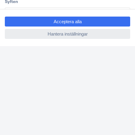
Kundservice
ccp.user.init.failed.titl
Vanliga frågor (FAQ)
e
Kontakta oss
ccp.user.init.failed
Köpvillkor
Frakt & leverans
Retur
Om Conrad
Om oss - Conrad Your Sourcing Platform
Nyheter och inspiration
Miljömedvetenhet
ISO-certificiering
Vulnerability Disclosure Program
REACH-information
Mässor och event