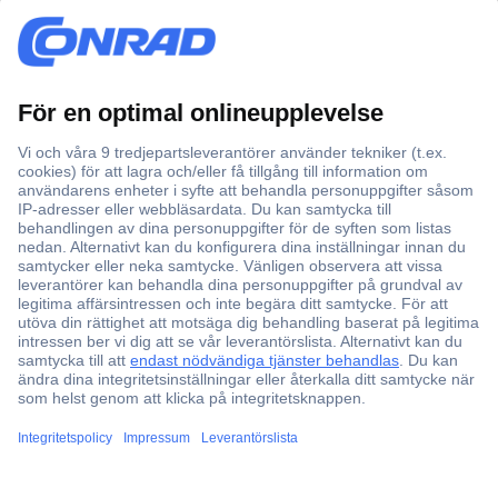
Över 750 000 produkter
Fri frakt över 999 kr
Offertförfrågan
Partneravtal
Teknik sedan 1923