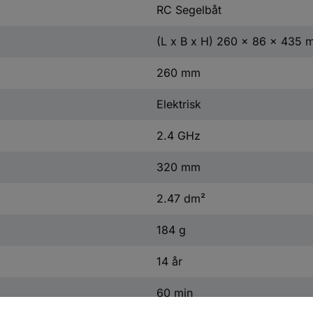
RC Segelbåt
(L x B x H) 260 x 86 x 435
260 mm
Elektrisk
2.4 GHz
320 mm
2.47 dm²
184 g
14 år
60 min