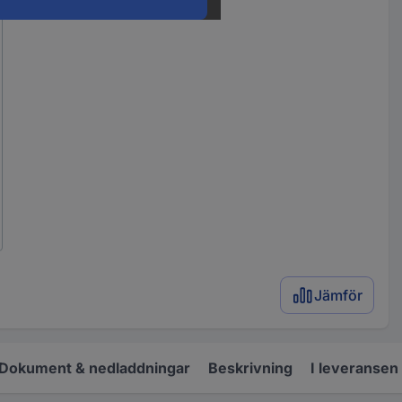
Jämför
Dokument & nedladdningar
Beskrivning
I leveransen