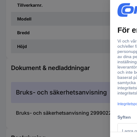
Tillverkarnr.
Modell
Bredd
Höjd
Dokument & nedladdningar
Bruks- och säkerhetsanvisning
Bruks- och säkerhetsanvisning 2999022 Joysway 