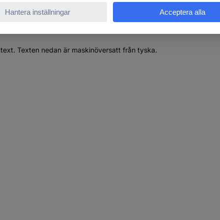
ttext. Texten nedan är maskinöversatt från tyska.