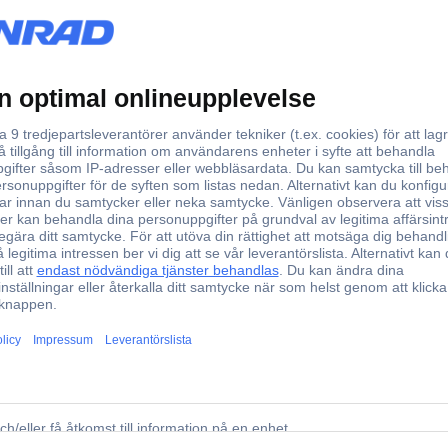
8802V2
Caribbean Yachten V2
86 mm
435 mm
Caribbean Yachten V2 RC Segelbåt RtR 260 mm