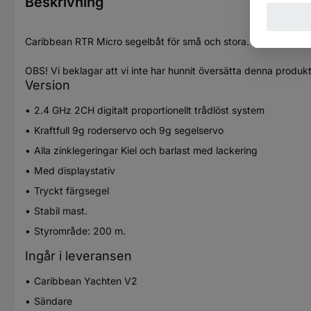
Beskrivning
Caribbean RTR Micro segelbåt för små och stora.
OBS! Vi beklagar att vi inte har hunnit översätta denna produk
Version
2.4 GHz 2CH digitalt proportionellt trådlöst system
Kraftfull 9g roderservo och 9g segelservo
Alla zinklegeringar Kiel och barlast med lackering
Med displaystativ
Tryckt färgsegel
Stabil mast.
Styrområde: 200 m.
Ingår i leveransen
Caribbean Yachten V2
Sändare