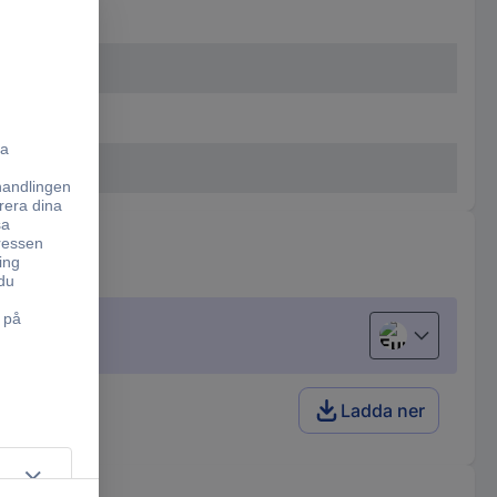
European uni
Ladda ner