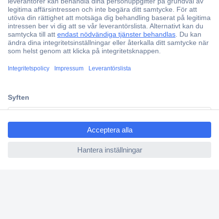
Över 750 000 produkter
Fri frakt över 999 kr
Offertförfrågan
Partneravtal
Teknik sedan 1923
ccp.user.init.failed.titl
Kundservice
e
Vanliga frågor (FAQ)
ccp.user.init.failed
Kontakta oss
Köpvillkor
Frakt & leverans
Retur
Om Conrad