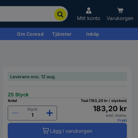
Mitt konto
Varukorgen
Om Conrad
Tjänster
Inköp
Leverans ons. 12 aug.
25 Styck
Antal
Toal (183,20 kr / stycken)
183,20 kr
Styck
exkl. moms
Frakt
Lägg i varukorgen