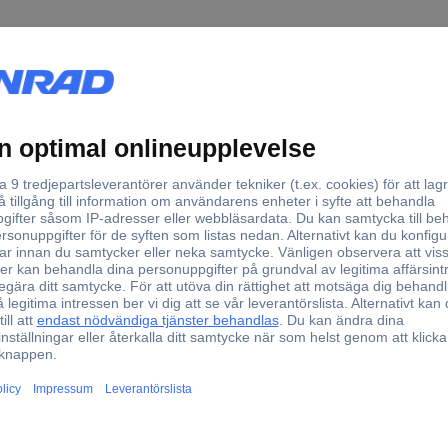
ångsspänning
Monteringssätt
/AC
Utanpåliggande
/AC
DIN-skena
/AC
DIN-skena
Utanpåliggande