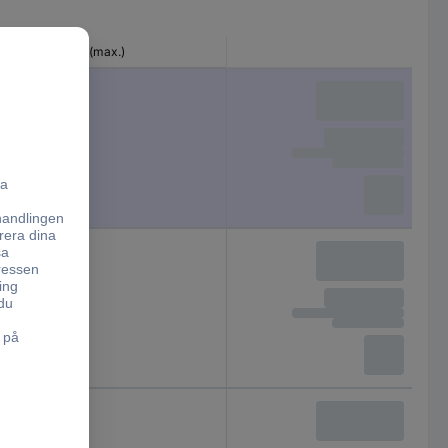
Nominell ström (max.)
1 A
1 A
2 A