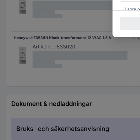
Honeywell E3538N Klock-transformator 12 V/AC 1.5 A
12 
Artikelnr.:
633020
Dokument & nedladdningar
Bruks- och säkerhetsanvisning