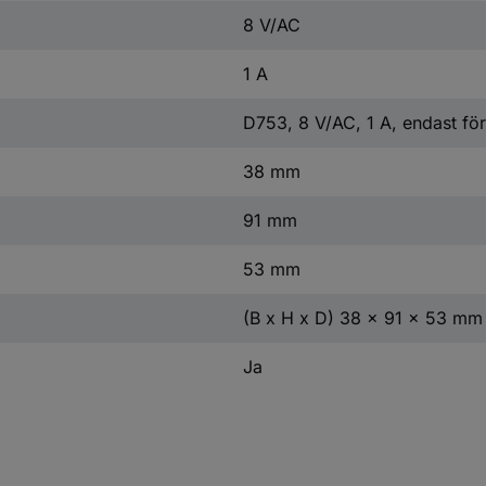
8 V/AC
1 A
D753, 8 V/AC, 1 A, endast fö
38 mm
91 mm
53 mm
(B x H x D) 38 x 91 x 53 mm
Ja