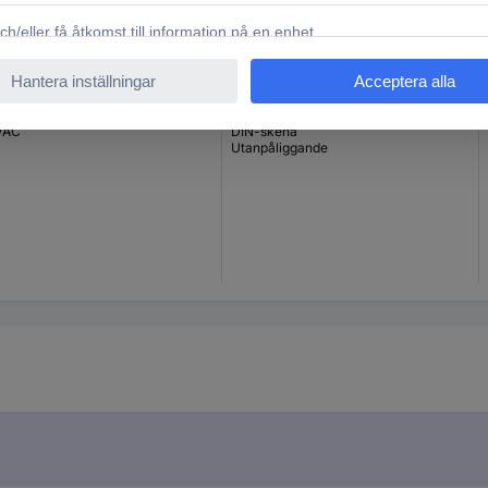
V/AC
DIN-skena
Utanpåliggande