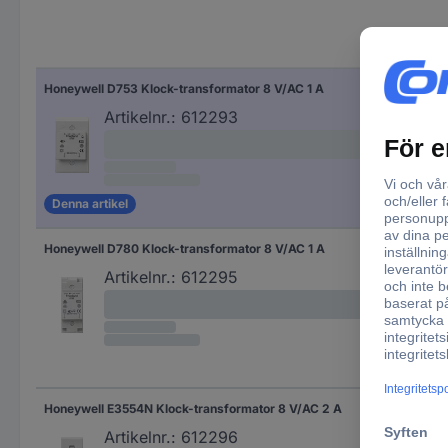
Utg
Honeywell D753 Klock-transformator 8 V/AC 1 A
8 V
Artikelnr.:
612293
Denna artikel
Honeywell D780 Klock-transformator 8 V/AC 1 A
8 V
Artikelnr.:
612295
Honeywell E3554N Klock-transformator 8 V/AC 2 A
8 V
Artikelnr.:
612296