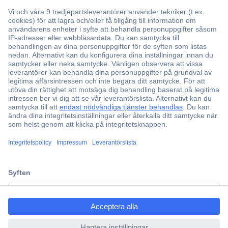
Över 750 000 produkter
Fri frakt över 999 kr
Offertförfrågan
Partneravtal
Teknik sedan 1923
Kundservice
Vanliga frågor (FAQ)
Kontakta oss
ccp.user.init.failed.titl
Köpvillkor
e
Frakt & leverans
ccp.user.init.failed
Retur