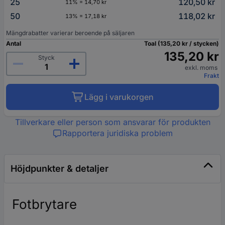
25
120,50 kr
11% = 14,70 kr
50
118,02 kr
13% = 17,18 kr
Mängdrabatter varierar beroende på säljaren
Antal
Toal (135,20 kr / stycken)
135,20 kr
Styck
exkl. moms
Frakt
Lägg i varukorgen
Tillverkare eller person som ansvarar för produkten
Rapportera juridiska problem
Höjdpunkter & detaljer
Fotbrytare