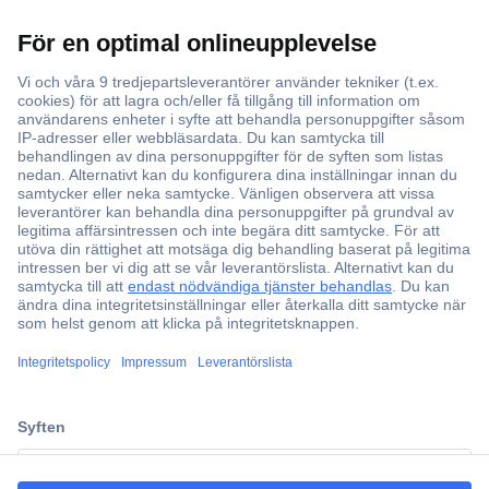
Över 750 000 produkter
Fri frakt över 999 kr
Offertförfrågan
Partneravtal
Teknik sedan 1923
Kundservice
ccp.user.init.failed.titl
Vanliga frågor (FAQ)
e