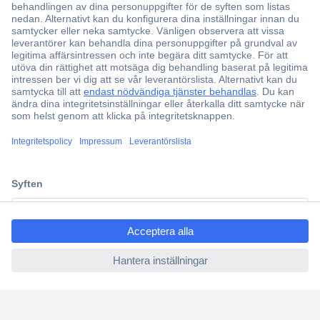
Över 750 000 produkter
Fri frakt över 999 kr
Offertförfrågan
Partneravtal
Teknik sedan 1923
Kundservice
Vanliga frågor (FAQ)
ccp.user.init.failed.titl
Kontakta oss
e
Köpvillkor
ccp.user.init.failed
Frakt & leverans
Retur
Om Conrad