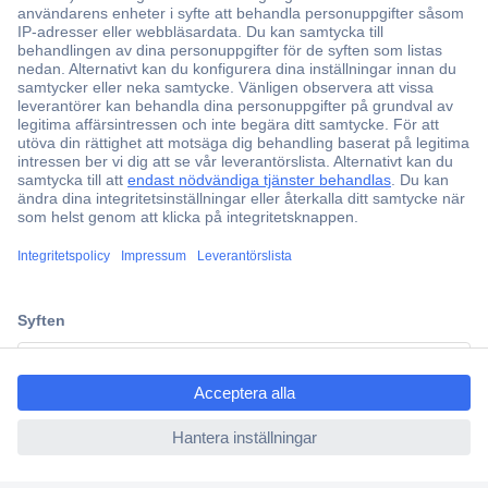
Över 750 000 produkter
Fri frakt över 999 kr
Offertförfrågan
Partneravtal
Teknik sedan 1923
Kundservice
Vanliga frågor (FAQ)
Kontakta oss
ccp.user.init.failed.titl
e
Köpvillkor
ccp.user.init.failed
Frakt & leverans
Retur