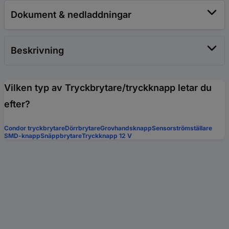
Dokument & nedladdningar
Beskrivning
Vilken typ av Tryckbrytare/tryckknapp letar du
efter?
Condor tryckbrytare
Dörrbrytare
Grovhandsknapp
Sensorströmställare
SMD-knapp
Snäppbrytare
Tryckknapp 12 V