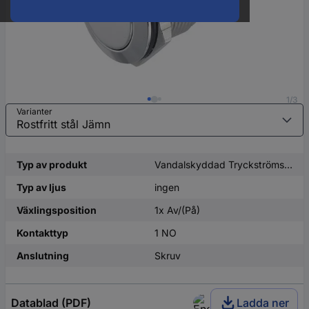
1/3
Varianter
Typ av produkt
Vandalskyddad Tryckströmställare
Typ av ljus
ingen
Växlingsposition
1x Av/(På)
Kontakttyp
1 NO
Anslutning
Skruv
Datablad (PDF)
Ladda ner