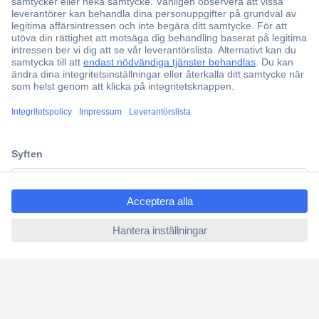
Över 750 000 produkter
Fri frakt över 999 kr
Offertförfrågan
Partneravtal
Teknik sedan 1923
Kundservice
Vanliga frågor (FAQ)
ccp.user.init.failed.titl
Kontakta oss
e
Köpvillkor
ccp.user.init.failed
Frakt & leverans
Retur
Om Conrad
Om oss - Conrad Your Sourcing Platform
Nyheter och inspiration