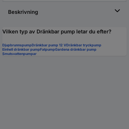
Beskrivning
Vilken typ av Dränkbar pump letar du efter?
Djupbrunnspump
Dränkbar pump 12 V
Dränkbar tryckpump
Einhell dränkbar pump
Fatpump
Gardena dränkbar pump
Smutsvattenpumpar