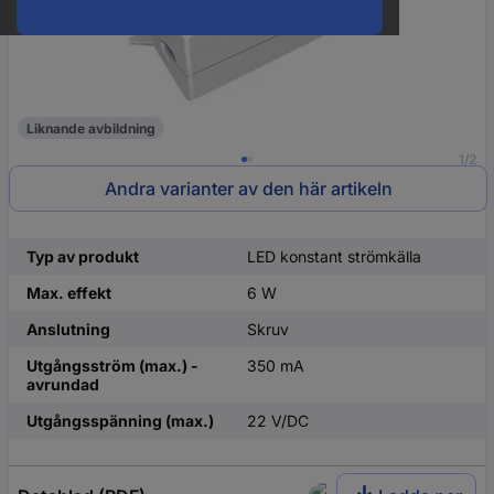
Liknande avbildning
1/2
Andra varianter av den här artikeln
Typ av produkt
LED konstant strömkälla
Max. effekt
6 W
Anslutning
Skruv
Utgångsström (max.) -
350 mA
avrundad
Utgångsspänning (max.)
22 V/DC