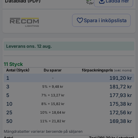
Datablad (PDF)
Ladda ner
Spara i inköpslista
Leverans ons. 12 aug.
11 Styck
Antal (Styck)
Du sparar
förpackningspris
(exkl. moms)
1
191,20 kr
-
3
181,72 kr
5% = 9,48 kr
5
177,93 kr
7% = 13,27 kr
10
175,38 kr
8% = 15,82 kr
25
172,56 kr
10% = 18,64 kr
50
169,38 kr
11% = 21,82 kr
Mängdrabatter varierar beroende på säljaren
Antal
Toal (191,20 kr / stycken)