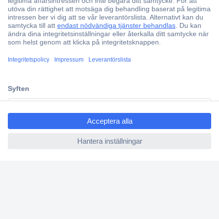
Fri frakt över 999 kr
Offertförfrågan
Partneravtal
Teknik sedan 1923
Kundservice
Vanliga frågor (FAQ)
ccp.user.init.failed.titl
Kontakta oss
e
Köpvillkor
ccp.user.init.failed
Frakt & leverans
Retur
Om Conrad
Om oss - Conrad Your Sourcing Platform
Nyheter och inspiration