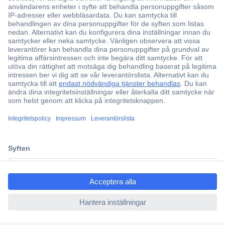
Över 750 000 produkter
Fri frakt över 999 kr
Offertförfrågan
Partneravtal
Teknik sedan 1923
Kundservice
Vanliga frågor (FAQ)
Kontakta oss
ccp.user.init.failed.titl
e
Köpvillkor
ccp.user.init.failed
Frakt & leverans
Retur