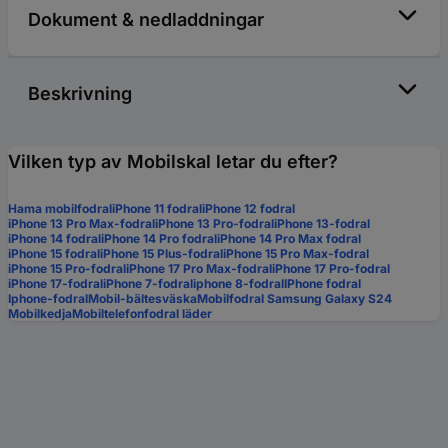
Dokument & nedladdningar
Beskrivning
Vilken typ av Mobilskal letar du efter?
Hama mobilfodral
iPhone 11 fodral
iPhone 12 fodral
iPhone 13 Pro Max-fodral
iPhone 13 Pro-fodral
iPhone 13-fodral
iPhone 14 fodral
iPhone 14 Pro fodral
iPhone 14 Pro Max fodral
iPhone 15 fodral
iPhone 15 Plus-fodral
iPhone 15 Pro Max-fodral
iPhone 15 Pro-fodral
iPhone 17 Pro Max-fodral
iPhone 17 Pro-fodral
iPhone 17-fodral
iPhone 7-fodral
iphone 8-fodral
IPhone fodral
Iphone-fodral
Mobil-bältesväska
Mobilfodral Samsung Galaxy S24
Mobilkedja
Mobiltelefonfodral läder