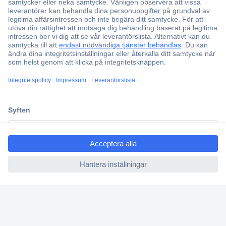
garantera strömflödet endast i en riktning. Som speciell typ av
dioder används Z-dioden däremot huvudsakligen för
stabilisering av spänningar. Den kan även användas för att
begränsa spänningar i en strömkrets. Hur exakt Z-dioden
fungerar, vilka för- och nackdelar den erbjuder och inom vilka
områden den kan användas, får du reda på i denna guide.
Dessutom finns det vid köpet vissa saker som du bör vara
uppmärksam på, för att välja rätt diod för dina behov.
Hur fungerar Z-dioder?
Vilka för- och nackdelar har Z-dioder?
ccp.user.init.failed.titl
Hur temperaturberoende är Z-dioder?
e
Vad används Z-dioder?
ccp.user.init.failed
Stabiliseringsrör med en zenerdiod
Spänningsstabilisering med Z-diod och transistor
(kollektorkrets)
Vad är det som händer vid köp av Z-dioder?