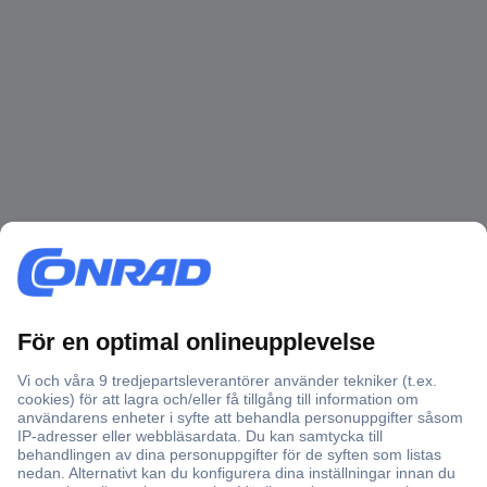
Rådgivare
Texten nedan är maskinöversatt från tysk originaltext.
Värt att veta om Z-dioder
Vanligen tillåter dioder bara strömflödet i flödesriktningen och
låser i motsatt riktning, för till exempel som likriktardiod att