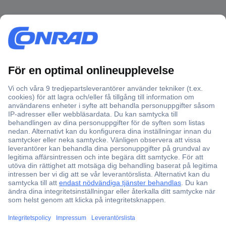
Rådgivare
Texten nedan är maskinöversatt från tysk originaltext.
Värt att veta om glimlampor
Was
glimlampor
och hur