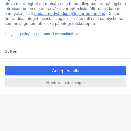
ccp.user.init.failed.titl
e
ccp.user.init.failed
Över 750 000 produkter
Fri frakt över 999 kr
Offertförfrågan