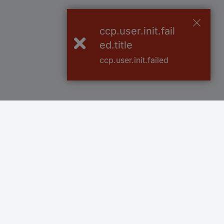
ccp.user.init.fail
ed.title
ccp.user.init.failed
Över 750 000 produkter
Fri frakt