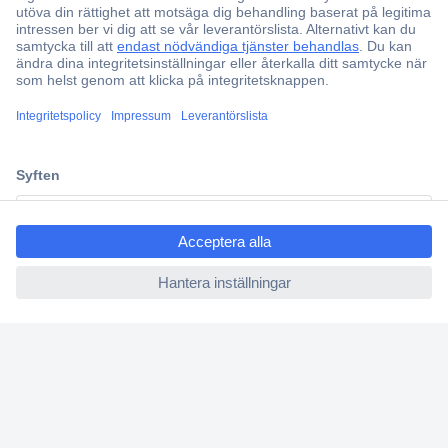
ccp.user.init.failed.titl
e
ccp.user.init.failed
Över 750 000 produkter
Fri frakt över 999 kr
Offertförfrågan