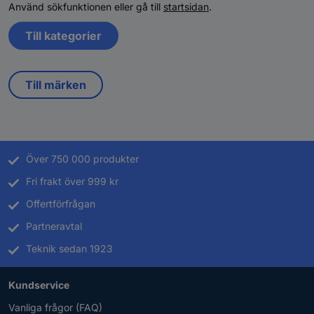
Använd sökfunktionen eller gå till
startsidan
.
Till kategorier
Till märken
Över 750 000 produkter
Fri frakt över 999 kr
Offertförfrågan
Partneravtal
Teknik sedan 1923
Kundservice
Vanliga frågor (FAQ)