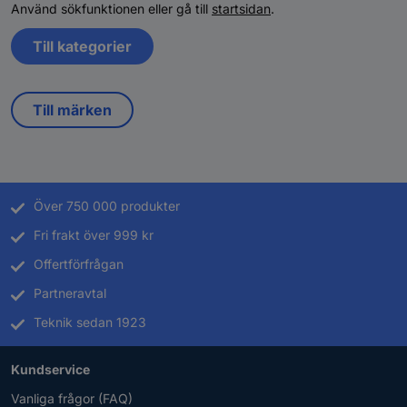
Använd sökfunktionen eller gå till
startsidan
.
Till kategorier
Till märken
Över 750 000 produkter
Fri frakt över 999 kr
Offertförfrågan
Partneravtal
Teknik sedan 1923
Kundservice
Vanliga frågor (FAQ)