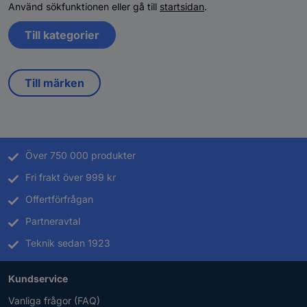
Använd sökfunktionen eller gå till
startsidan
.
Till kategorier
Till märken
Över 750 000 produkter
Fri frakt över 999 kr
Offertförfrågan
Partneravtal
Teknik sedan 1923
Kundservice
Vanliga frågor (FAQ)