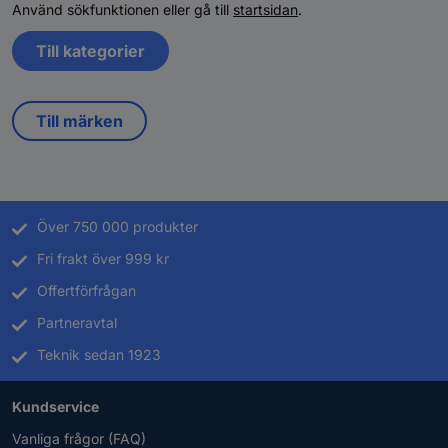
Använd sökfunktionen eller gå till
startsidan
.
Till kategorier
Till märken
Över 750 000 produkter
Fri frakt över 999 kr
Offertförfrågan
Partneravtal
Teknik sedan 1923
Kundservice
Vanliga frågor (FAQ)