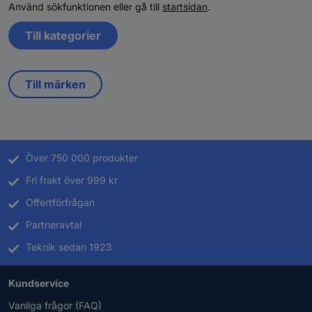
Använd sökfunktionen eller gå till
startsidan
.
Till kategorier
Till märken
Över 750 000 produkter
Fri frakt över 999 kr
Offertförfrågan
Partneravtal
Teknik sedan 1923
Kundservice
Vanliga frågor (FAQ)